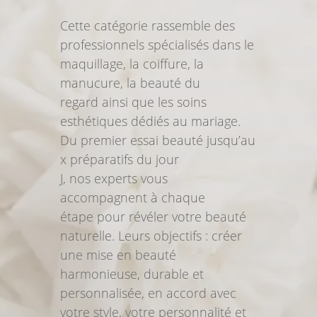
Cette catégorie ra
ssemble
d
es
professionnels spécialisés dans le
maquillage, la coiffure
, la
manucure, la beauté du
regard
ainsi que
les soins
esthétiques
dédiés au
mariage.
Du
premier
essai beauté
jusqu’
au
x pr
éparatifs
du jour
J,
nos
experts vous
accompagnent
à chaque
étape
pour
révéler votre beauté
naturelle. Leurs objectifs :
créer
une mise en beauté
harmonieuse, durable et
personnalisée, en accord avec
votre style, votre personnalité et