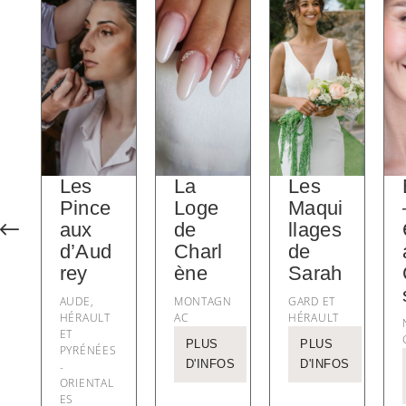
Les
La
Les
Pince
Loge
Maqui
#
aux
de
llages
d’Aud
Charl
de
rey
ène
Sarah
AUDE,
MONTAGN
GARD ET
HÉRAULT
AC
HÉRAULT
ET
PLUS
PLUS
PYRÉNÉES
D'INFOS
D'INFOS
-
ORIENTAL
ES