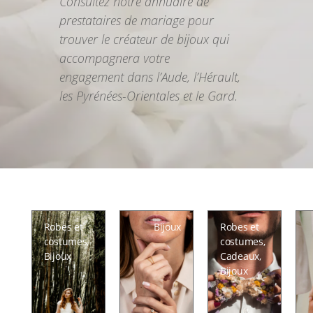
Consultez notre annuaire de
prestataires de mariage pour
trouver le créateur de bijoux qui
accompagnera votre
engagement
dans l’Aude, l’Hérault,
les Pyrénées-Orientales et le Gard
.
Robes et
Bijoux
Robes et
costumes
,
costumes
,
Bijoux
Cadeaux
,
Bijoux