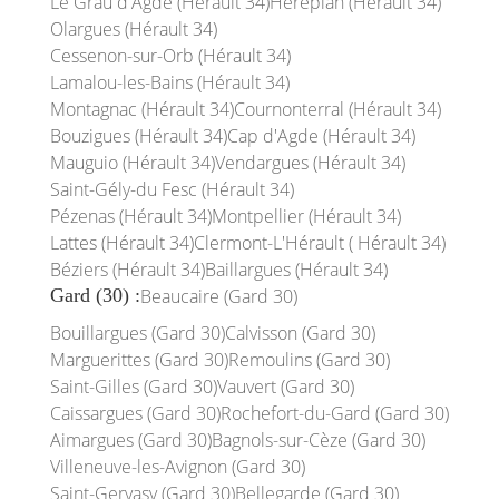
Le Grau d'Agde (Hérault 34)
Hérépian (Hérault 34)
Olargues (Hérault 34)
Cessenon-sur-Orb (Hérault 34)
Lamalou-les-Bains (Hérault 34)
Montagnac (Hérault 34)
Cournonterral (Hérault 34)
Bouzigues (Hérault 34)
Cap d'Agde (Hérault 34)
Mauguio (Hérault 34)
Vendargues (Hérault 34)
Saint-Gély-du Fesc (Hérault 34)
Pézenas (Hérault 34)
Montpellier (Hérault 34)
Lattes (Hérault 34)
Clermont-L'Hérault ( Hérault 34)
Béziers (Hérault 34)
Baillargues (Hérault 34)
Gard (30) :
Beaucaire (Gard 30)
Bouillargues (Gard 30)
Calvisson (Gard 30)
Marguerittes (Gard 30)
Remoulins (Gard 30)
Saint-Gilles (Gard 30)
Vauvert (Gard 30)
Caissargues (Gard 30)
Rochefort-du-Gard (Gard 30)
Aimargues (Gard 30)
Bagnols-sur-Cèze (Gard 30)
Villeneuve-les-Avignon (Gard 30)
Saint-Gervasy (Gard 30)
Bellegarde (Gard 30)