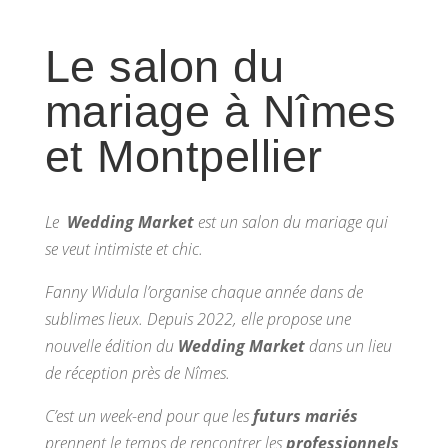
Le salon du
mariage à Nîmes
et Montpellier
Le
Wedding Market
est un salon du mariage qui
se veut intimiste et chic.
Fanny Widula l’organise chaque année dans de
sublimes lieux. Depuis 2022, elle propose une
nouvelle édition du
Wedding Market
dans un lieu
de réception près de Nîmes.
C’est un week-end pour que les
futurs mariés
prennent le temps de rencontrer les
professionnels