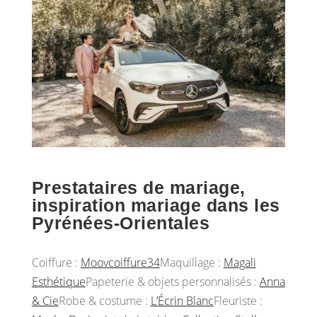
Prestataires de mariage,
inspiration mariage dans les
Pyrénées-Orientales
Coiffure :
Moovcoiffure34
Maquillage :
Magali
Esthétique
Papeterie & objets personnalisés :
Anna
& Cie
Robe & costume :
L’Écrin Blanc
Fleuriste :