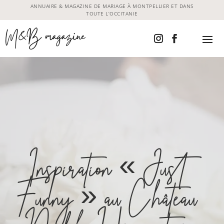
ANNUAIRE & MAGAZINE DE MARIAGE À MONTPELLIER ET DANS
TOUTE L’OCCITANIE
Inspiration « Just
Funny » au Château