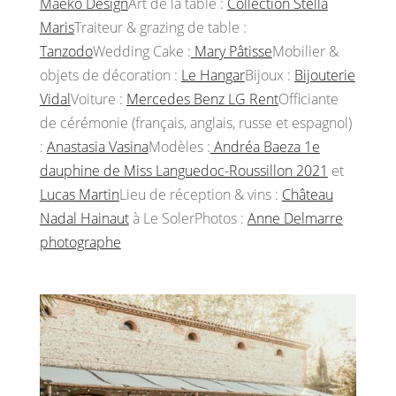
Maeko Design
Art de la table :
Collection Stella
Maris
Traiteur & grazing de table :
Tanzodo
Wedding Cake :
Mary Pâtisse
Mobilier &
objets de décoration :
Le Hangar
Bijoux :
Bijouterie
Vidal
Voiture :
Mercedes Benz LG Rent
Officiante
de cérémonie (français, anglais, russe et espagnol)
:
Anastasia Vasina
Modèles :
Andréa Baeza 1e
dauphine de Miss Languedoc-Roussillon 2021
et
Lucas Martin
Lieu de réception & vins :
Château
Nadal Hainaut
à Le SolerPhotos :
Anne Delmarre
photographe