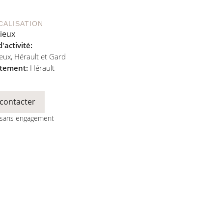
CALISATION
ieux
'activité:
eux, Hérault et Gard
tement:
Hérault
contacter
t sans engagement