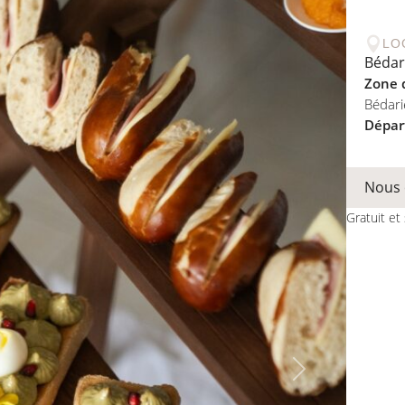

LO
Bédar
Zone d
Bédari
Dépar
Nous 
Gratuit e
Next