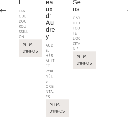
l
ea
Se
ux
ns
#
LAN
d’
GUE
GAR
DOC-
Au
D ET
ROU
TOU
dre
SSILL
TE
y
ON
L’OC
CITA
PLUS
AUD
NIE
E,
D'INFOS
HÉR
PLUS
AULT
D'INFOS
ET
PYRÉ
NÉE
S-
ORIE
NTAL
ES
PLUS
D'INFOS