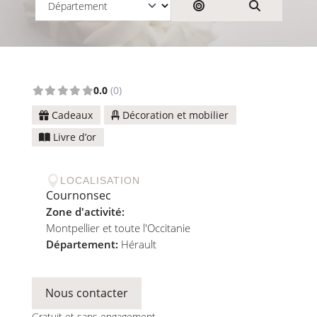
Rechercher par dist
Search
0.0
(0)
Cadeaux
Décoration et mobilier
Livre d’or

LOCALISATION
Cournonsec
Zone d'activité:
Montpellier et toute l'Occitanie
Département:
Hérault
Nous contacter
Gratuit et sans engagement