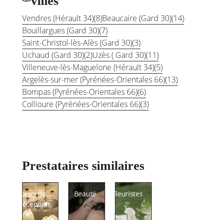
villes
Vendres (Hérault 34)
(8)
Beaucaire (Gard 30)
(14)
Bouillargues (Gard 30)
(7)
Saint-Christol-lès-Alès (Gard 30)
(3)
Uchaud (Gard 30)
(2)
Uzès ( Gard 30)
(11)
Villeneuve-lès-Maguelone (Hérault 34)
(5)
Argelès-sur-mer (Pyrénées-Orientales 66)
(13)
Bompas (Pyrénées-Orientales 66)
(6)
Collioure (Pyrénées-Orientales 66)
(3)
Prestataires similaires
Lieux de
Beauté
Fleuristes
réception