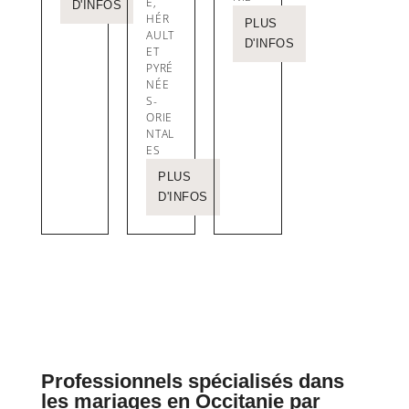
E,
D'INFOS
HÉR
PLUS
AULT
D'INFOS
ET
PYRÉ
NÉE
S-
ORIE
NTAL
ES
PLUS
D'INFOS
Professionnels spécialisés dans
les mariages en Occitanie par